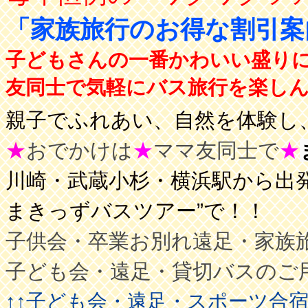
「家族旅行のお得な割引
子どもさんの一番かわいい盛り
友同士で気軽にバス旅行を楽しんで
親子でふれあい、自然を体験し、
★
おでかけは
★
ママ友同士で
★
川崎・武蔵小杉・横浜駅から出発
まきっずバスツアー”で！！
子供会・卒業お別れ遠足・家族
子ども会・遠足・貸切バスのご
↑↑子ども会・遠足・スポーツ合