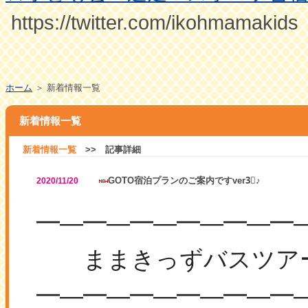
https://twitter.com/ikohmamakids
ホーム
＞ 新着情報一覧
新着情報一覧
新着情報一覧
>> 記事詳細
GOTO宿泊プランのご案内ですver3⃣♪
2020/11/20
―
―
―
―
―
━
━
━
━
━
━
ままきっずバスツアー
―
―
―
―
―
━
━
━
━
━
━