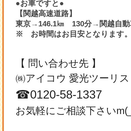
●お車ですと●
【関越高速道路】
東京→146.1㎞ 130分→関越自
※ お時間はお目安となります
【 問い合わせ先 】
㈱アイコウ 愛光ツーリ
☎0120-58-1337
お気軽にご相談下さいm(_