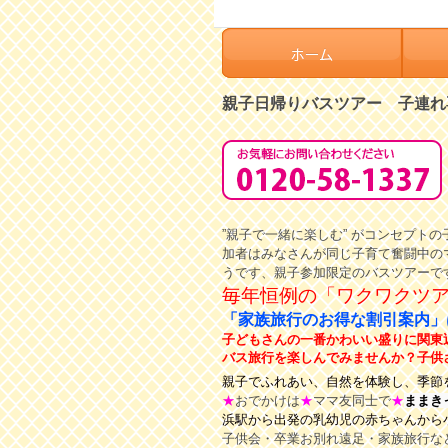
親子日帰りバスツアー 子連れ
”親子で一緒に楽しむ” がコンセプ
加者はみなさんが同じ子育て奮闘中の
うです、親子参加限定のバスツアーで
毎年恒例の「ワクワクツ
「家族旅行のお得な割引案内
子どもさんの一番かわいい盛りに関東
バス旅行を楽しんでみませんか？子供さん
親子でふれあい、自然を体験し、季節を
★
おでかけは
★
ママ友同士で
★
ままき
浜駅から出発の乳幼児の赤ちゃんから小
子供会・卒業お別れ遠足・家族旅行な