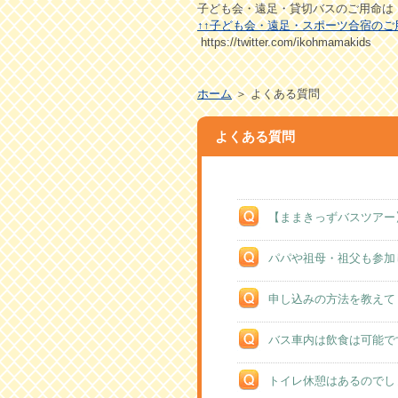
子ども会・遠足・貸切バスのご用命は
↑↑子ども会・遠足・スポーツ合宿のご
https://twitter.com/ikohmamakids
ホーム
＞ よくある質問
よくある質問
【ままきっずバスツアー
パパや祖母・祖父も参加
申し込みの方法を教えて
バス車内は飲食は可能で
トイレ休憩はあるのでし