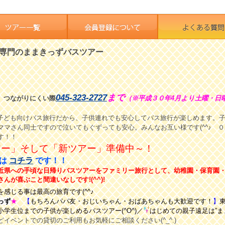
専門のままきっずバスツアー
045-323-2727
まで
つながりにくい際
（※平成３０年4月より土曜・日
トの子ども向けバス旅行だから、子供連れでも安心してバス旅行が楽しめます。
ママさん同士ですので泣いてもぐずっても安心。みんなお互い様です(^^♪ 
す！！
アー」そして「新ツアー」準備中～！
」は
コチラ
です！！
近県への手頃な日帰りバスツアーをファミリー旅行として、幼稚園・保育園
が喜ぶこと間違いなしです!(^^)!
感じる事は最高の旅育です(^^♪
っず
★
【
もちろんパパ友・おじいちゃん・
おばあちゃんも大歓迎です！
】
学生位までの子供が楽しめるバスツアー(^O^)／
はじめての親子遠足は”ま
どイベントでの貸切の
ご利用もお気軽にご相談ください(^_^.)