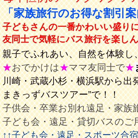
「家族旅行のお得な割引
子どもさんの一番かわいい盛り
友同士で気軽にバス旅行を楽しんで
親子でふれあい、自然を体験し、
★
おでかけは
★
ママ友同士で
★
川崎・武蔵小杉・横浜駅から出発
まきっずバスツアー”で！！
子供会・卒業お別れ遠足・家族
子ども会・遠足・貸切バスのご
↑↑子ども会・遠足・スポーツ合