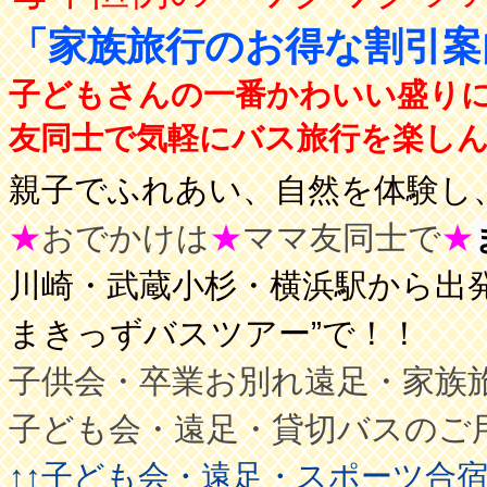
「家族旅行のお得な割引
子どもさんの一番かわいい盛り
友同士で気軽にバス旅行を楽しんで
親子でふれあい、自然を体験し、
★
おでかけは
★
ママ友同士で
★
川崎・武蔵小杉・横浜駅から出発
まきっずバスツアー”で！！
子供会・卒業お別れ遠足・家族
子ども会・遠足・貸切バスのご
↑↑子ども会・遠足・スポーツ合