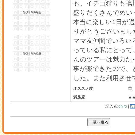
も、イチゴ狩りも鴨
盛りだくさんでめい
本当に楽しい1日が
りがとうございまし
ママ友仲間でいろい
っている私にとって
んのツアーは魅力た
事が楽できたので、
した。また利用させて
オススメ度
◎
満足度
★
記入者:
chiro
|
投