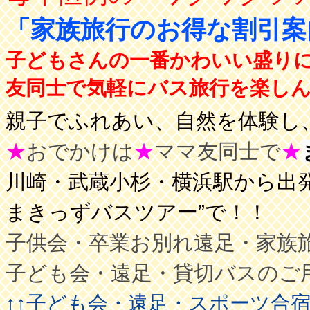
「家族旅行のお得な割引
子どもさんの一番かわいい盛り
友同士で気軽にバス旅行を楽しんで
親子でふれあい、自然を体験し、
★
おでかけは
★
ママ友同士で
★
川崎・武蔵小杉・横浜駅から出発
まきっずバスツアー”で！！
子供会・卒業お別れ遠足・家族
子ども会・遠足・貸切バスのご
↑↑子ども会・遠足・スポーツ合