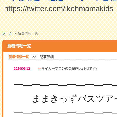
https://twitter.com/ikohmamakids
ホーム
＞ 新着情報一覧
新着情報一覧
新着情報一覧
>> 記事詳細
マイカープランのご案内part4⃣です♪
2020/09/12
―
―
―
―
―
━
━
━
━
━
━
ままきっずバスツアー
―
―
―
―
―
━
━
━
━
━
━