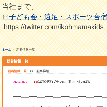
当社まで。
↑↑子ども会・遠足・スポーツ合
https://twitter.com/ikohmamakids
ホーム
＞ 新着情報一覧
新着情報一覧
新着情報一覧
>> 記事詳細
GOTO宿泊プランのご案内ですver3⃣♪
2020/11/20
―
―
―
―
―
━
━
━
━
━
━