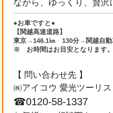
ながら、ゆっ
くり、贅沢
●お車ですと●
【関越高速道路】
東京→146.1㎞ 130分→関越自
※ お時間はお目安となります
【 問い合わせ先 】
㈱アイコウ 愛光ツーリ
☎0120-58-1337