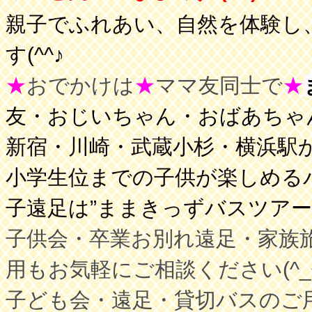
親子でふれあい、自然を体験し
す(^^♪
★
おでかけは
★
ママ友同士で
★
友・おじいちゃん・
おばあちゃ
新宿・川崎・武蔵小杉・横浜駅
小学生位までの子供が楽しめるバス
子遠足は”ままきっずバスツアー
子供会・卒業お別れ遠足・家族
用もお気軽にご相談ください(^_^
子ども会・遠足・貸切バスのご