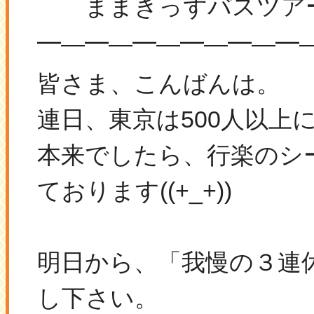
ままきっずバスツアー
―
―
―
―
―
━
━
━
━
━
━
皆さま、こんばんは。
連日、東京は500人以上
本来でしたら、
行楽のシ
ております((+_+))
明日から、「我慢の３連
し下さい。