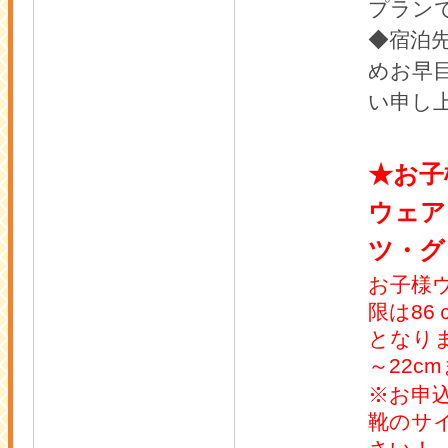
プラン
◆宿泊
めお早
い申し
★お子
ウェア
ツ・グ
お子様
限は86
となり
～22c
※お申
靴のサ