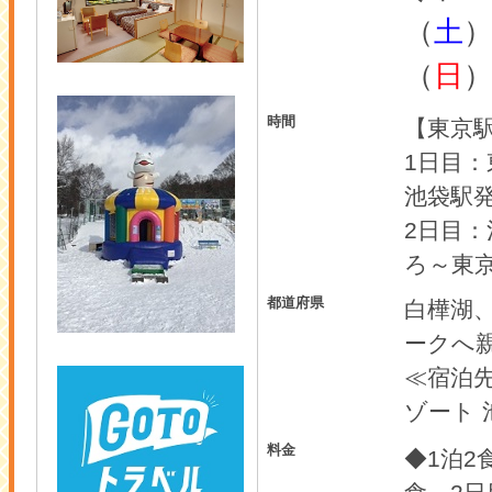
（
土
）
（
日
時間
【東京
1日目：
池袋駅発
2日目：
ろ～東京
都道府県
白樺湖
ークへ
≪宿泊
ゾート
料金
◆1泊2