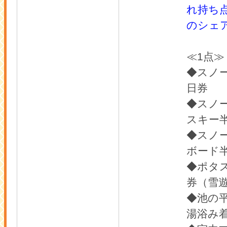
れ持ち
のシェ
≪1点≫
◆スノ
日券
◆スノ
スキー
◆スノ
ボード
◆ポタ
券（雪
◆池の
湯浴み