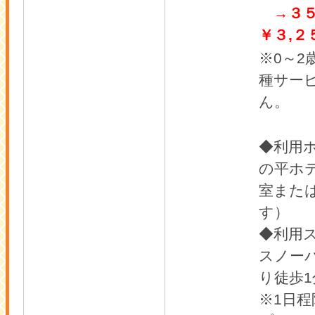
→３
￥３,２
※0～2
種サー
ん。
◆利用
の平ホ
室また
す）
◆利用
スノー
り徒歩1
※1日