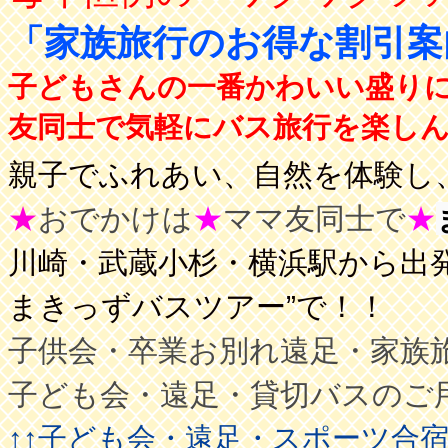
「家族旅行のお得な割引
子どもさんの一番かわいい盛り
友同士で気軽にバス旅行を楽しんで
親子でふれあい、自然を体験し、
★
おでかけは
★
ママ友同士で
★
川崎・武蔵小杉・横浜駅から出発
まきっずバスツアー”で！！
子供会・卒業お別れ遠足・家族
子ども会・遠足・貸切バスのご
↑↑子ども会・遠足・スポーツ合