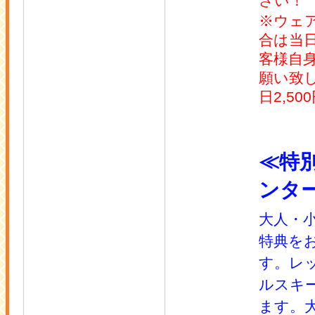
さい！
※ウェ
合は当
客様自
願い致
日2,50
≪特
ンタ
大人・
特典を
す。レ
ルスキ
ます。