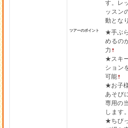
す。レ
ッスン
動とな
ツアーのポイント
★手ぶ
めるの
力
★スキ
ション
可能
★お子
あそび
専用の
します
★ちび