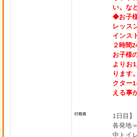
い。な
◆お子
レッス
インス
２時間2
お子様
よりお
ります
クター1
える事
行程表
1日目】
各発地
中トイ