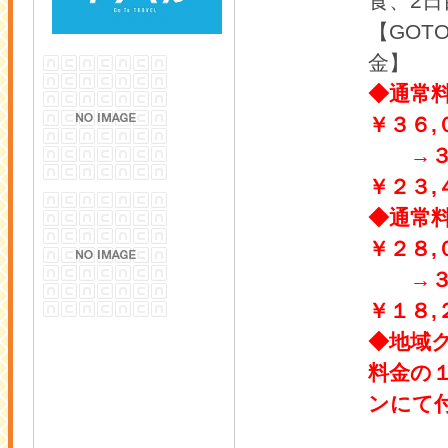
食、2日
【GOT
金】
◆通常
￥３６
→３
￥２３,
◆通常
￥２８
→３
￥１８,
◆地域
料金の１
ンにて