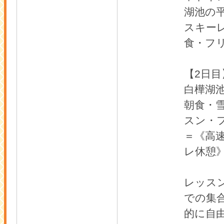
湖池の
スキー
食・フリ
【2日目
白樺湖
朝食・
スン・
＝《高
レ休憩》
レッス
での集
的に自