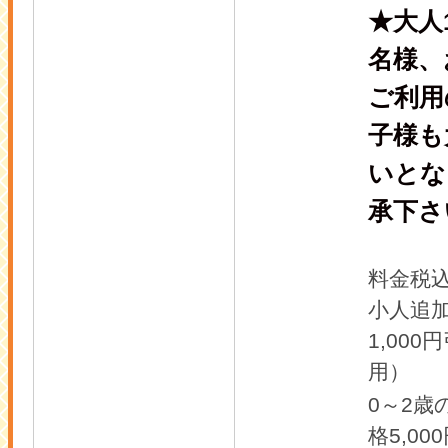
★大人
名様、
ご利用
子様も
いとな
承下さ
料金税
小人追
1,00
用）
0～2歳
格5,00