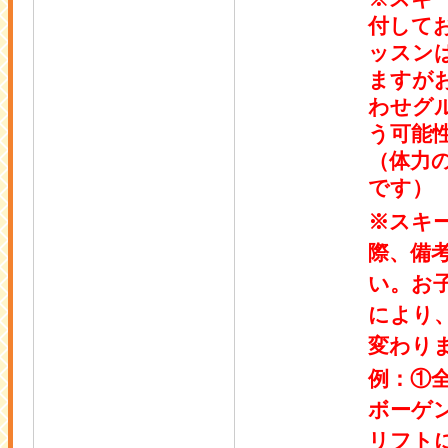
付して
ッスン
ますが
わせグ
う可能
（体力
です）
※スキ
際、備
い。お
により
変わり
例：①
ボーゲ
リフト