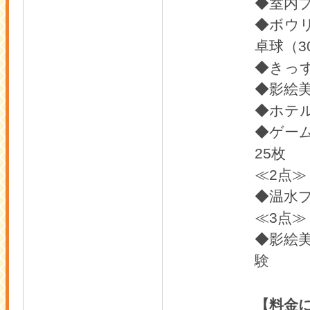
◆室内プ
◆ボウ
卓球（3
◆きっ
◆影絵
◆ホテル
◆ゲー
25枚
≪2点≫
◆温水
≪3点≫
◆影絵
験
【料金