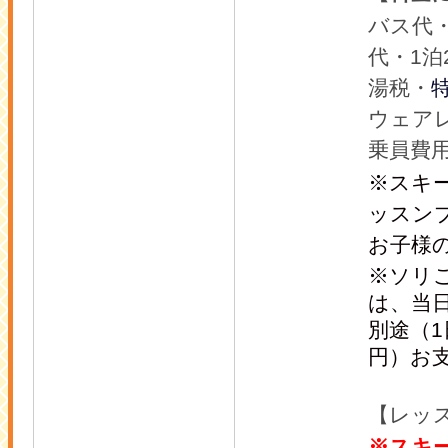
バス代
代・1泊
湯税・
ウェア
乗員費
※スキ
ッスン
お子様
※ソリ
は、当
別途（1
円）お
【レッ
※スキ