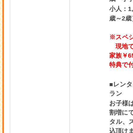
1
小人：
2
歳～
歳
※スペ
現地で
家族￥6
特典で
■レン
ラン
お子様
割増に
タル、
込頂け