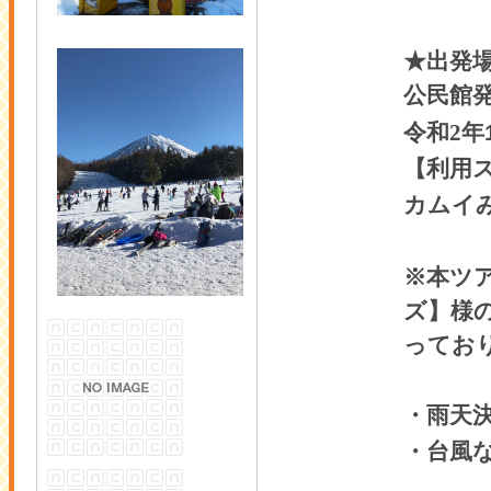
★出発
公民館
令和2
年
【利用
カムイ
※本ツ
ズ】様
ってお
・雨天
・台風