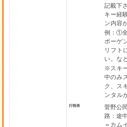
記載下
キー経
ン内容
例：①
ボーゲ
リフト
い。な
※スキ
中のみ
ク、ス
ンタル
行程表
菅野公
路：途
＝カム