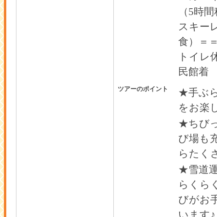
（5
時間
スキー
食）＝
トイレ
民館着
ツアーのポイント
★手ぶ
をお楽
★ちび
び場も
らたく
★雪道
らくら
びがお
います♪