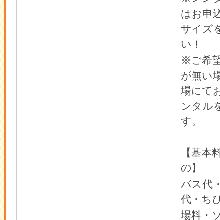
はお申
サイズ
い！
※ご希
が無い
場にて
ンタル
す。
【基本
の】
バス代
代・ち
場料・