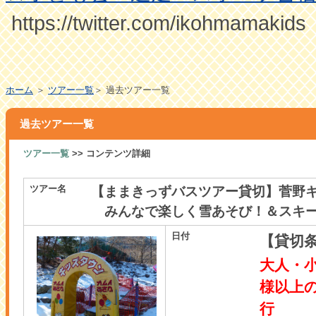
https://twitter.com/ikohmamakids
ホーム
＞
ツアー一覧
＞ 過去ツアー一覧
過去ツアー一覧
ツアー一覧
>> コンテンツ詳細
ツアー名
【ままきっずバスツアー貸切】菅
みんなで楽しく雪あそび！＆スキー教
日付
【貸切
大人・
様以上
行