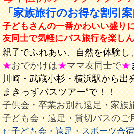
「家族旅行のお得な割引
子どもさんの一番かわいい盛り
友同士で気軽にバス旅行を楽しんで
親子でふれあい、自然を体験し、
★
おでかけは
★
ママ友同士で
★
川崎・武蔵小杉・横浜駅から出発
まきっずバスツアー”で！！
子供会・卒業お別れ遠足・家族
子ども会・遠足・貸切バスのご
↑↑子ども会・遠足・スポーツ合