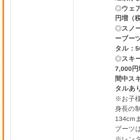
◎
ウェ
円増（
◎
スノ
ーブー
5
タル：
◎
スキ
7,000
円
間中ス
タルあ
※お子
身長の
134cm
ブーツ
※レン