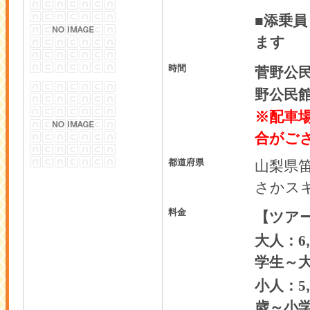
■添乗
ます
時間
菅野公民
野公民
※配車
合がご
都道府県
山梨県
さかス
料金
【ツア
大人：6
学生～
小人：5
歳～小