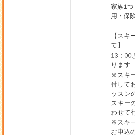
1
家族
つ
用・保
【スキ
て】
13
00
：
ります
※スキ
付して
ッスン
スキー
わせて
※スキ
お申込