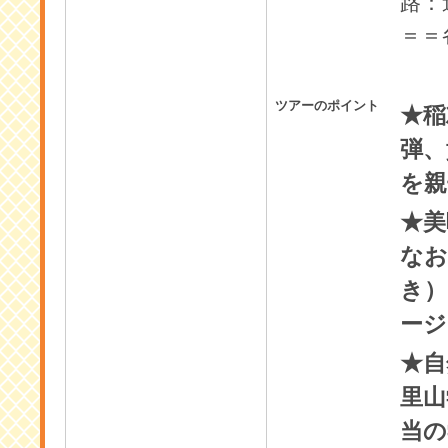
路：
＝＝
ツアーのポイント
★稲
弾、
を親
★美
なお
き）
ージ
★自
里山
当の