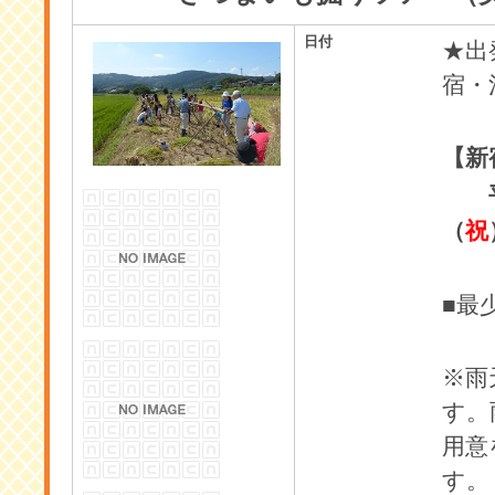
日付
★出
宿・
【新
（
祝
■最
※雨
す。
用意
す。