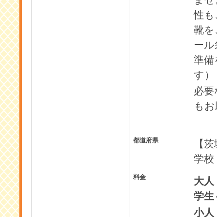
ませ
性も
靴を
ール
準備
す）
必要
もお
都道府県
【茨
学校
料金
大人
学生
小人