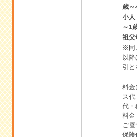
歳～
小人
1
～
祖父
※同
以降
引と
料金
ス代
代・
料金
ご昼
保険