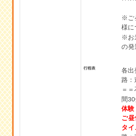
※ご
様に
※お
の発
行程表
各出
路：
＝＝
30
間
体験
ご昼
タイ