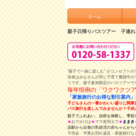
親子日帰りバスツアー 子連れ
”親子で一緒に楽しむ” がコンセプ
加者はみなさんが同じ子育て奮闘中の
うです、親子参加限定のバスツアーで
毎年恒例の「ワクワクツ
「家族旅行のお得な割引案内
子どもさんの一番かわいい盛りに関東
バス旅行を楽しんでみませんか？子供さん
親子でふれあい、自然を体験し、季節を
★
おでかけは
★
ママ友同士で
★
ままき
浜駅から出発の乳幼児の赤ちゃんから小
子供会・卒業お別れ遠足・家族旅行な