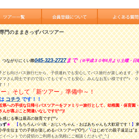
専門のままきっずバスツアー
045-323-2727
まで
つながりにくい際
（※平成３０年4月より土曜・日
トの子ども向けバス旅行だから、子供連れでも安心してバス旅行が楽しめます。
ママさん同士ですので泣いてもぐずっても安心。みんなお互い様です(^^♪ 
す！！
アー」そして「新ツアー」準備中～！
」は
コチラ
です！！
近県への手頃な日帰りバスツアーをファミリー旅行として、幼稚園・保育園
が喜ぶこと間違いなしです!(^^)!
感じる事は最高の旅育です(^^♪
っず
★
【
もちろんパパ友・おじいちゃん・
おばあちゃんも大歓迎です！
】
学生位までの子供が楽しめるバスツアー(^O^)／
はじめての親子遠足は”ま
どイベントでの貸切の
ご利用もお気軽にご相談ください(^_^.)