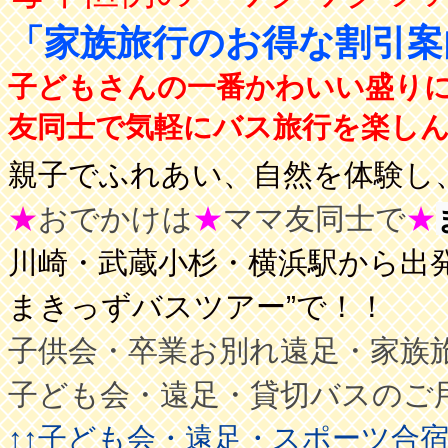
「家族旅行のお得な割引
子どもさんの一番かわいい盛り
友同士で気軽にバス旅行を楽しんで
親子でふれあい、自然を体験し、
★
おでかけは
★
ママ友同士で
★
川崎・武蔵小杉・横浜駅から出発
まきっずバスツアー”で！！
子供会・卒業お別れ遠足・家族
子ども会・遠足・貸切バスのご
↑↑子ども会・遠足・スポーツ合