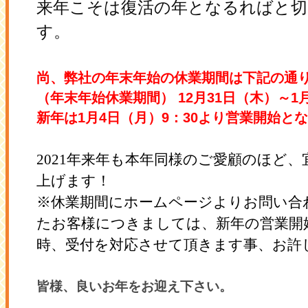
来年こそは復活の年となるればと
す。
尚、弊社の年末年始の休業期間は下記の通
（年末年始休業期間）
12
月31日（木）～
1
新年は
1
月
4
日（月）
9
：
30
より営業開始とな
2021年来年も本年同様のご愛顧のほど
上げます！
※休業期間にホームページよりお問い合
たお客様につきましては、新年の営業開
時、受付を対応させて頂きます事、お許
皆様、良いお年をお迎え下さい。